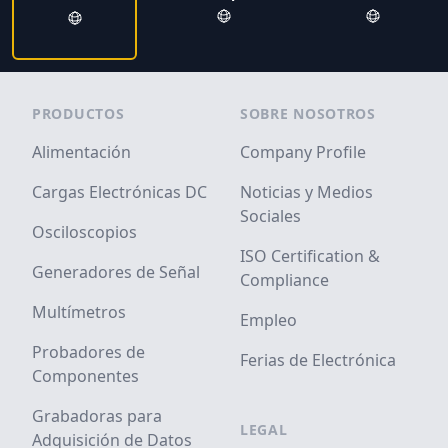
Footer
PRODUCTOS
SOBRE NOSOTROS
Alimentación
Company Profile
Cargas Electrónicas DC
Noticias y Medios
Sociales
Osciloscopios
ISO Certification &
Generadores de Señal
Compliance
Multímetros
Empleo
Probadores de
Ferias de Electrónica
Componentes
Grabadoras para
LEGAL
Adquisición de Datos