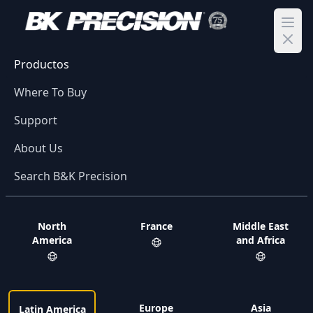
Ope
Productos
Where To Buy
Support
About Us
Search B&K Precision
North
France
Middle East
America
and Africa
Europe
Asia
Latin America