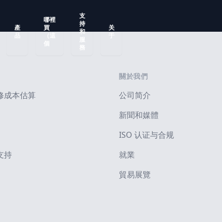
支
哪裡
持
產
買
关
和
品
（這
于
服
個
務
關於我們
修成本估算
公司简介
新聞和媒體
ISO 认证与合规
支持
就業
貿易展覽