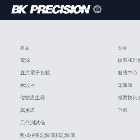
Footer
產品
支持
電源
校準和維
直流電子負載
服務中心
示波器
知識庫
信號產生器
聯繫技術
萬用表
下載
元件測試儀
數據採集記錄儀和記錄儀