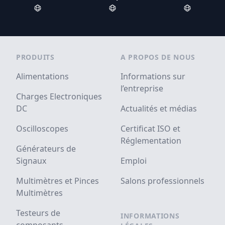
Footer
PRODUITS
A PROPOS DE NOUS
Alimentations
Informations sur
l’entreprise
Charges Electroniques
DC
Actualités et médias
Oscilloscopes
Certificat ISO et
Réglementation
Générateurs de
Signaux
Emploi
Multimètres et Pinces
Salons professionnels
Multimètres
Testeurs de
INFORMATIONS