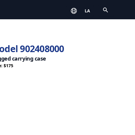
Open
LA
odel 902408000
ged carrying case
e: $175