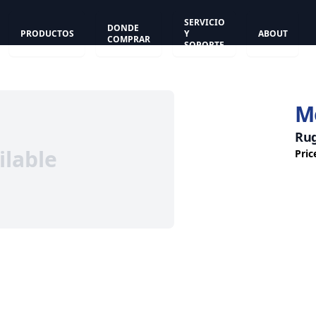
SERVICIO
DONDE
PRODUCTOS
Y
ABOUT
COMPRAR
SOPORTE
M
Rug
ilable
Pric