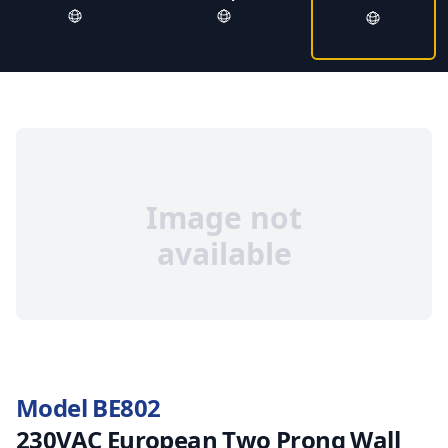
Image not
available
Model BE802
230VAC European Two Prong Wall