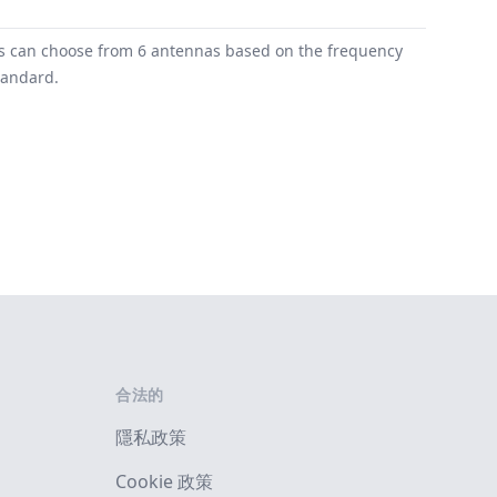
ers can choose from 6 antennas based on the frequency
tandard.
合法的
隱私政策
Cookie 政策