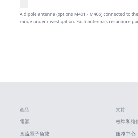
概述
A dipole antenna (options M401 - M406) connected to the
range under investigation. Each antenna's resonance poin
Footer
產品
支持
電源
校準和維
直流電子負載
服務中心