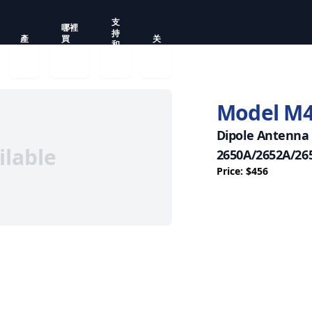
支
哪裡
持
產
買
关
和
品
（這
于
服
個
務
Model M
Dipole Antenna 
ilable
2650A/2652A/26
Price: $456