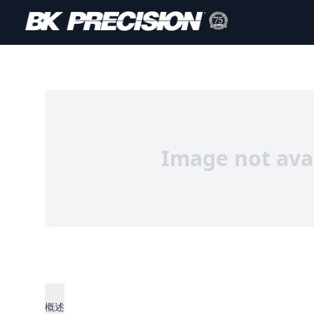
Image not ava
概述