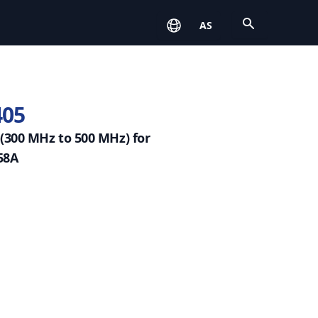
Open
AS
405
(300 MHz to 500 MHz) for
58A