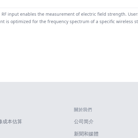
 RF input enables the measurement of electric field strength. Us
t is optimized for the frequency spectrum of a specific wireless s
關於我們
修成本估算
公司简介
新聞和媒體