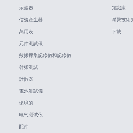
示波器
知識庫
信號產生器
聯繫技術
萬用表
下載
元件測試儀
數據採集記錄儀和記錄儀
射頻測試
計數器
電池測試儀
環境的
电气测试仪
配件