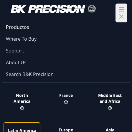
Ope
Productos
Where To Buy
Support
About Us
Search B&K Precision
North
France
Middle East
America
and Africa
Europe
Asia
Latin America