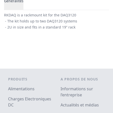
Généralités
Généralités
RKDAQ is a rackmount kit for the DAQ3120
- The kit holds up to two DAQ3120 systems
- 2U in size and fits in a standard 19” rack
Footer
PRODUITS
A PROPOS DE NOUS
Alimentations
Informations sur
l’entreprise
Charges Electroniques
DC
Actualités et médias