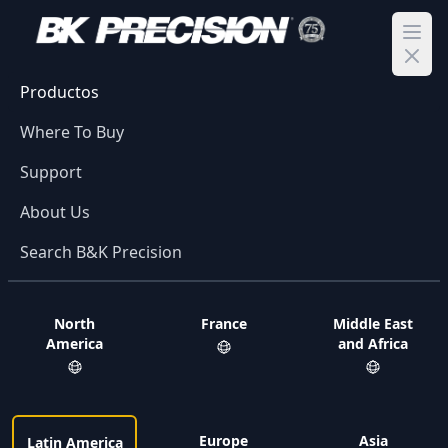
Ope
Productos
Where To Buy
Support
About Us
Search B&K Precision
North
France
Middle East
America
and Africa
Europe
Asia
Latin America