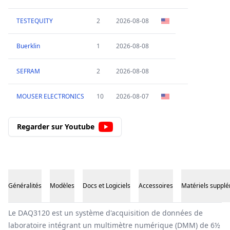
TESTEQUITY
2
2026-08-08
Buerklin
1
2026-08-08
SEFRAM
2
2026-08-08
MOUSER ELECTRONICS
10
2026-08-07
Regarder sur Youtube
Généralités
Modèles
Docs et Logiciels
Accessoires
Matériels suppl
Généralités
Le DAQ3120 est un système d'acquisition de données de
laboratoire intégrant un multimètre numérique (DMM) de 6½