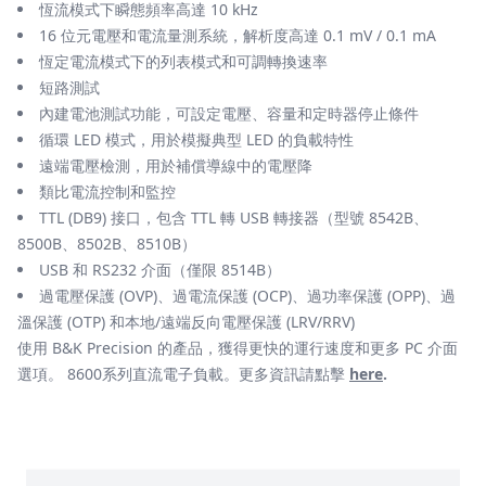
恆流模式下瞬態頻率高達 10 kHz
16 位元電壓和電流量測系統，解析度高達 0.1 mV / 0.1 mA
恆定電流模式下的列表模式和可調轉換速率
短路測試
內建電池測試功能，可設定電壓、容量和定時器停止條件
循環 LED 模式，用於模擬典型 LED 的負載特性
遠端電壓檢測，用於補償導線中的電壓降
類比電流控制和監控
TTL (DB9) 接口，包含 TTL 轉 USB 轉接器（型號 8542B、
8500B、8502B、8510B）
USB 和 RS232 介面（僅限 8514B）
過電壓保護 (OVP)、過電流保護 (OCP)、過功率保護 (OPP)、過
溫保護 (OTP) 和本地/遠端反向電壓保護 (LRV/RRV)
使用 B&K Precision 的產品，獲得更快的運行速度和更多 PC 介面
選項。 8600系列直流電子負載。更多資訊請點擊
here
.
楷模