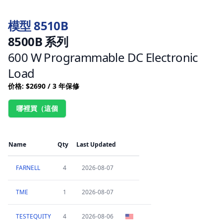
模型 8510B
8500B 系列
600 W Programmable DC Electronic
Load
价格: $2690 / 3 年保修
哪裡買（這個
Name
Qty
Last Updated
FARNELL
4
2026-08-07
TME
1
2026-08-07
TESTEQUITY
4
2026-08-06