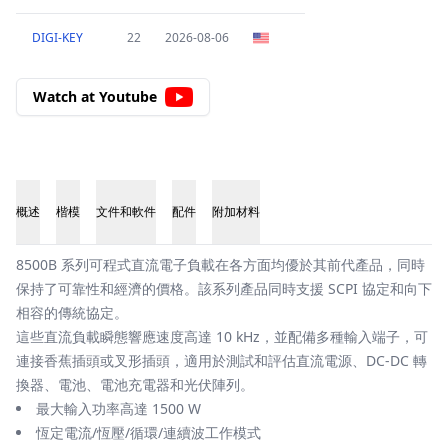
DIGI-KEY
22
2026-08-06
Watch at Youtube
概述
楷模
文件和軟件
配件
附加材料
概述
8500B 系列可程式直流電子負載在各方面均優於其前代產品，同時
保持了可靠性和經濟的價格。該系列產品同時支援 SCPI 協定和向下
相容的傳統協定。
這些直流負載瞬態響應速度高達 10 kHz，並配備多種輸入端子，可
連接香蕉插頭或叉形插頭，適用於測試和評估直流電源、DC-DC 轉
換器、電池、電池充電器和光伏陣列。
最大輸入功率高達 1500 W
恆定電流/恆壓/循環/連續波工作模式