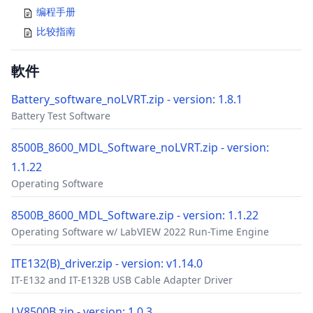
编程手册
比较指南
軟件
Battery_software_noLVRT.zip - version: 1.8.1
Battery Test Software
8500B_8600_MDL_Software_noLVRT.zip - version:
1.1.22
Operating Software
8500B_8600_MDL_Software.zip - version: 1.1.22
Operating Software w/ LabVIEW 2022 Run-Time Engine
ITE132(B)_driver.zip - version: v1.14.0
IT-E132 and IT-E132B USB Cable Adapter Driver
LV8500B.zip - version: 1.0.3