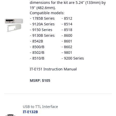
dimensions for the kit are 5.24" (133mm) by
19" (482.6mm).
Compatible models:
- 1785B Series
- 8512
- 9120A Series
- 8514
- 9150 Series
- 8518
- 9130B Series
- 8600
- 8542B
- 8601
- 8500/B
- 8602
- 8502/B
- 9801
- 8510/B
- 9200 Series
IT-E151 Instruction Manual
MSRP: $105
USB to TTL Interface
IT-E132B