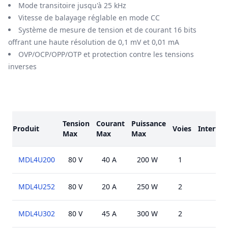
Mode transitoire jusqu'à 25 kHz
Vitesse de balayage réglable en mode CC
Système de mesure de tension et de courant 16 bits
offrant une haute résolution de 0,1 mV et 0,01 mA
OVP/OCP/OPP/OTP et protection contre les tensions
inverses
Modèles
Tension
Courant
Puissance
Produit
Voies
Interfac
Max
Max
Max
MDL4U200
80 V
40 A
200 W
1
MDL4U252
80 V
20 A
250 W
2
MDL4U302
80 V
45 A
300 W
2