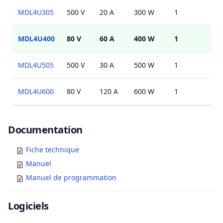
MDL4U305
500 V
20 A
300 W
1
MDL4U400
80 V
60 A
400 W
1
MDL4U505
500 V
30 A
500 W
1
MDL4U600
80 V
120 A
600 W
1
Documents
Documentation
Fiche technique
Manuel
Manuel de programmation
Logiciels