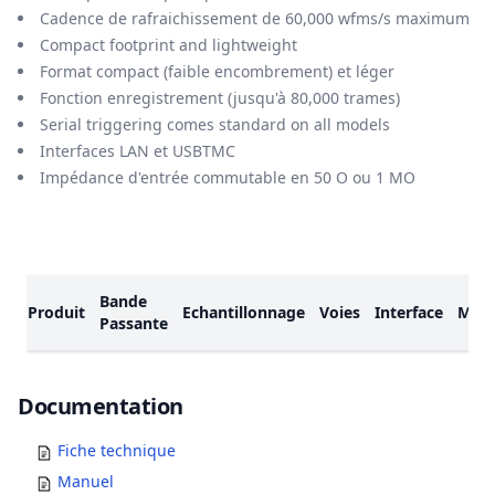
Cadence de rafraichissement de 60,000 wfms/s maximum
Compact footprint and lightweight
Format compact (faible encombrement) et léger
Fonction enregistrement (jusqu'à 80,000 trames)
Serial triggering comes standard on all models
Interfaces LAN et USBTMC
Impédance d'entrée commutable en 50 O ou 1 MO
Modèles
Bande
Produit
Echantillonnage
Voies
Interface
MSR
Passante
Documents
Documentation
Fiche technique
Manuel