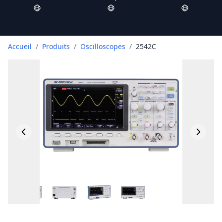
Accueil
/
Produits
/
Oscilloscopes
/
2542C