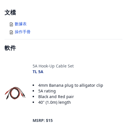
Documents
文檔
數據表
操作手冊
軟件
配件
5A Hook-Up Cable Set
TL 5A
4mm Banana plug to alligator clip
5A rating
Black and Red pair
40" (1.0m) length
MSRP: $15