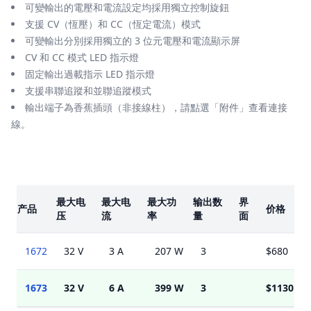
可變輸出的電壓和電流設定均採用獨立控制旋鈕
支援 CV（恆壓）和 CC（恆定電流）模式
可變輸出分別採用獨立的 3 位元電壓和電流顯示屏
CV 和 CC 模式 LED 指示燈
固定輸出過載指示 LED 指示燈
支援串聯追蹤和並聯追蹤模式
輸出端子為香蕉插頭（非接線柱），請點選「附件」查看連接
線。
楷模
最大电
最大电
最大功
输出数
界
产品
价格
压
流
率
量
面
1672
32 V
3 A
207 W
3
$680
1673
32 V
6 A
399 W
3
$1130