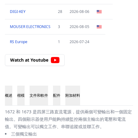
DIGI-KEY
28
2026-08-06
MOUSER ELECTRONICS
3
2026-08-05
RS Europe
1
2026-07-24
Watch at Youtube
概述
楷模
文件和軟件
配件
附加材料
概述
1672 和 1673 是四屏三路直流電源，提供兩個可變輸出和一個固定
輸出。四個顯示器使用戶能夠持續監控兩個主輸出的電壓和電流
值。可變輸出可以獨立工作、串聯追蹤或並聯工作。
三個獨立輸出