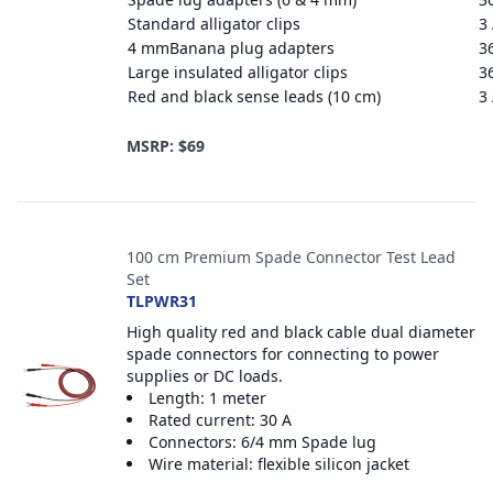
Standard alligator clips
3
4 mmBanana plug adapters
3
Large insulated alligator clips
3
Red and black sense leads (10 cm)
3
MSRP: $69
100 cm Premium Spade Connector Test Lead
Set
TLPWR31
High quality red and black cable dual diameter
spade connectors for connecting to power
supplies or DC loads.
Length: 1 meter
Rated current: 30 A
Connectors: 6/4 mm Spade lug
Wire material: flexible silicon jacket