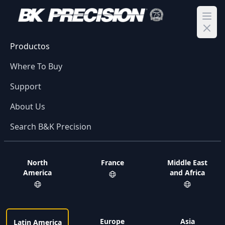
Ope
Productos
Where To Buy
Support
About Us
Search B&K Precision
North
France
Middle East
America
and Africa
Europe
Asia
Latin America