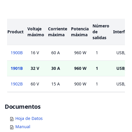
Modelos
Número
Voltaje
Corriente
Potencia
Product
de
Interfaz
máximo
máxima
máxima
salidas
1900B
16 V
60 A
960 W
1
USB, An
1901B
32 V
30 A
960 W
1
USB, A
1902B
60 V
15 A
900 W
1
USB, An
Documents
Documentos
Hoja de Datos
Manual