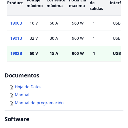
Product
de
Interfaz
máximo
máxima
máxima
salidas
1900B
16 V
60 A
960 W
1
USB, An
1901B
32 V
30 A
960 W
1
USB, An
1902B
60 V
15 A
900 W
1
USB, A
Documents
Documentos
Hoja de Datos
Manual
Manual de programación
Software