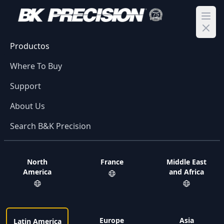
Ope
Productos
Where To Buy
Support
About Us
Search B&K Precision
North
France
Middle East
America
and Africa
Europe
Asia
Latin America