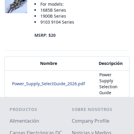
For models:
1685B Series
1900B Series
9103 9104 Series
MSRP: $20
Materiales adicionales
Nombre
Descripción
Power
Supply
Power_Supply_SelectGuide_2026.pdf
Selection
Guide
Footer
PRODUCTOS
SOBRE NOSOTROS
Alimentación
Company Profile
Cargas Electrónicas DC
Noticias y Medios