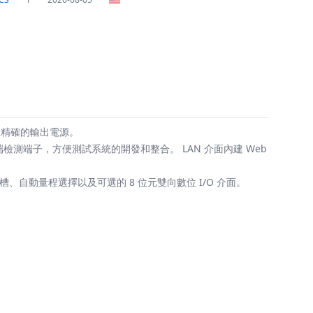
且精確的輸出電源。
以及遠端檢測端子，方便測試系統的開發和整合。 LAN 介面內建 Web
自動量程選擇以及可選的 8 位元雙向數位 I/O 介面。