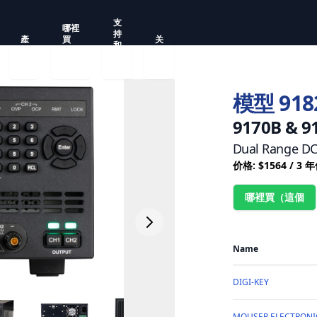
支
哪裡
持
產
買
关
和
品
（這
于
服
個
務
模型 918
9170B & 
Dual Range DC 
价格: $1564 / 3 
哪裡買（這個
Name
DIGI-KEY
MOUSER ELECTRONI