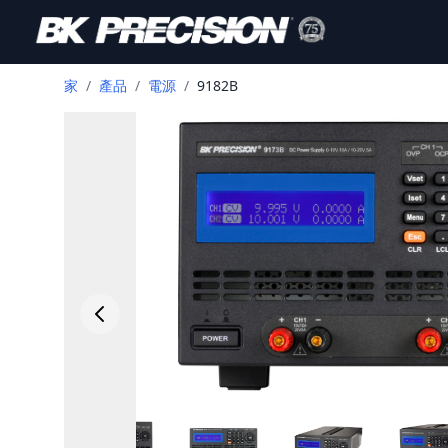
家
/
產品
/
電源
/
9182B