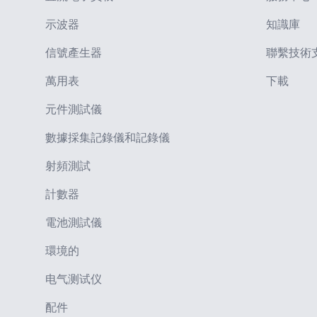
示波器
知識庫
信號產生器
聯繫技術
萬用表
下載
元件測試儀
數據採集記錄儀和記錄儀
射頻測試
計數器
電池測試儀
環境的
电气测试仪
配件