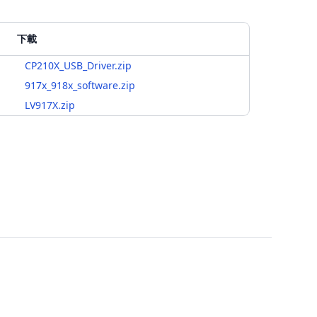
下載
CP210X_USB_Driver.zip
917x_918x_software.zip
LV917X.zip