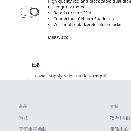
High quality red and black cable dual dia
Length: 2 meter
Rated current: 30 A
Connectors: 6/4 mm Spade lug
Wire material: flexible silicon jacket
MSRP: $76
附加材料
姓名
Power_Supply_SelectGuide_2026.pdf
Footer
產品
支持
電源
校準和維
直流電子負載
服務中心