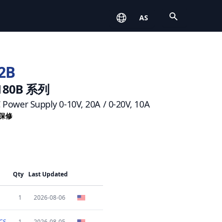
Open
AS
2B
9180B 系列
Power Supply 0-10V, 20A / 0-20V, 10A
年保修
Qty
Last Updated
1
2026-08-06
CS
1
2026-08-05