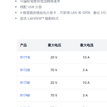
可編程電壓和電流轉換速率
標配 USB 介面
4 種選購的模組化介面卡，可新增 LAN 和 GPIB、數位 I/O 
提供 LabVIEW™ 驅動程式
楷模
产品
最大电压
最大电流
9171B
20 V
10 A
9172B
70 V
3 A
9173B
20 V
10 A
9174B
70 V
3 A