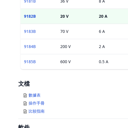
9181B
36 V
8 A
9182B
20 V
20 A
9183B
70 V
6 A
9184B
200 V
2 A
9185B
600 V
0.5 A
Documents
文檔
數據表
操作手冊
比较指南
軟件