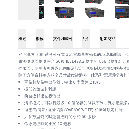
概述
楷模
文件和軟件
配件
附加材料
概述
9170B/9180B 系列可程式直流電源具有極低的漣波和
電源供應器提供符合 SCPI IEEE488.2 標準的 USB（標
伺服器，使用者可透過此伺服器設定、控制或監控電源的基本
除了方便資料輸入的全尺寸數位鍵盤外，此系列電源還提供其他同
單路和雙路輸出型號，輸出功率高達 210W
極低的漣波和雜訊
前面板和後面板輸出
清單模式，可執行最多 10 個儲存的測試序列，總步數最多為 
過壓/過電流/過溫保護 (OVP/OCP/OTP) 和按鍵鎖定功能
大多數型號的瞬態響應時間小於 50 微秒
命令處理時間小於 10 毫秒