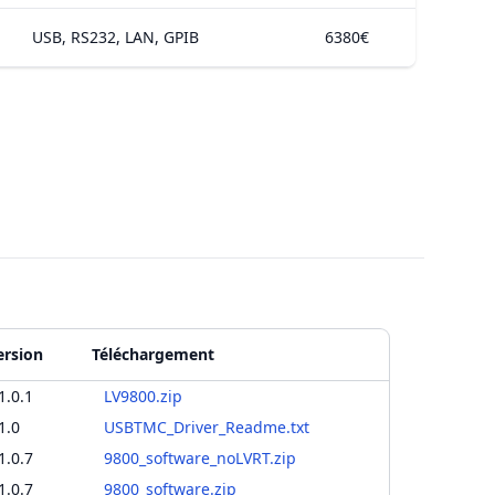
USB, RS232, LAN, GPIB
6380€
ersion
Téléchargement
1.0.1
LV9800.zip
1.0
USBTMC_Driver_Readme.txt
1.0.7
9800_software_noLVRT.zip
1.0.7
9800_software.zip