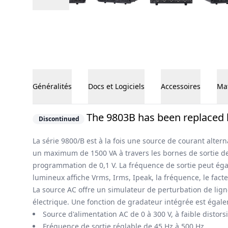
Généralités
Docs et Logiciels
Accessoires
Mat
Généralités
The 9803B has been replaced 
Discontinued
La série 9800/B est à la fois une source de courant alte
un maximum de 1500 VA à travers les bornes de sortie de li
programmation de 0,1 V. La fréquence de sortie peut éga
lumineux affiche Vrms, Irms, Ipeak, la fréquence, le fact
La source AC offre un simulateur de perturbation de lign
électrique. Une fonction de gradateur intégrée est égale
Source d'alimentation AC de 0 à 300 V, à faible disto
Fréquence de sortie réglable de 45 Hz à 500 Hz