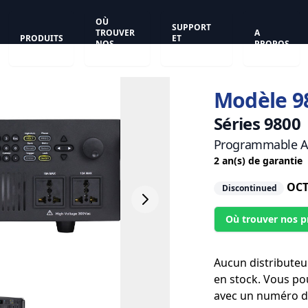
OÙ
SUPPORT
TROUVER
A
PRODUITS
ET
NOS
PROPOS
ASSISTANCE
PRODUITS
Modèle 9
Séries 9800
Programmable AC
2 an(s) de garantie
OCT
Discontinued
Où trouver nos p
Aucun distributeu
en stock. Vous po
avec un numéro de