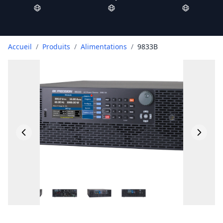
Accueil
/
Produits
/
Alimentations
/
9833B