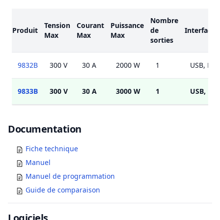
Modèles
Nombre
Tension
Courant
Puissance
Produit
de
Interface
Max
Max
Max
sorties
9832B
300 V
30 A
2000 W
1
USB, RS2
9833B
300 V
30 A
3000 W
1
USB, RS2
Documents
Documentation
Fiche technique
Manuel
Manuel de programmation
Guide de comparaison
Logiciels