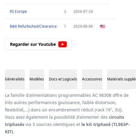
RS Europe
2
2026-07-24
B&K Refurbished/Clearance
1
2024-08-06
Regarder sur Youtube
Généralités
Modèles
Docs et Logiciels
Accessoires
Matériels suppl
Généralités
La famille d'alimentations programmables AC 9830B offre de
très autres performances (puissance, faible distorsion,
flexibilité,...) dans un encombrement réduit (rack 19", 3U).
Vous avez également la possibilité d'alimenter des
circuits
triphasés
via 3 sources identiques et
le kit triphasé (TL983P-
KIT).