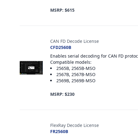
MSRP: $615
CAN FD Decode License
CFD2560B
Enables serial decoding for CAN FD protocol
Compatible models:
2565B, 2565B-MSO
2567B, 2567B-MSO
2569B, 2569B-MSO
MSRP: $230
FlexRay Decode License
FR2560B