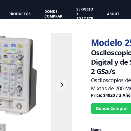
SERVICIO
DONDE
PRODUCTOS
Y
ABOUT
COMPRAR
SOPORTE
Modelo 
Osciloscop
Digital y de
2 GSa/s
Osciloscopios de
Mixtas de 200 MH
Price: $4020 / 3 Año
Donde Comprar
Name