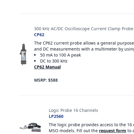
300 kHz AC/DC Oscilloscope Current Clamp Probe
CP62
The CP62 current probe allows a general purpose 
and DC measurements with a multimeter by usin
50 mA to 100 A peak
DC to 300 kHz
CP62 Manual
MSRP: $588
Logic Probe 16 Channels
LP2560
The logic probe provides access to the 16 
MSO models. Fill out the
request form
to 