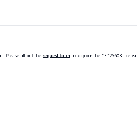
. Please fill out the
request form
to acquire the CFD2560B license