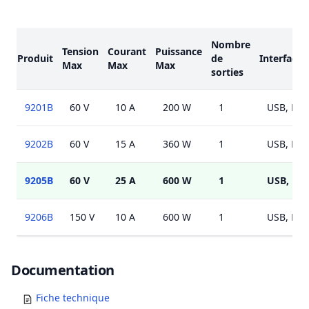
Modèles
Nombre
Tension
Courant
Puissance
Produit
de
Interface
Max
Max
Max
sorties
9201B
60 V
10 A
200 W
1
USB, RS2
9202B
60 V
15 A
360 W
1
USB, RS2
9205B
60 V
25 A
600 W
1
USB, RS
9206B
150 V
10 A
600 W
1
USB, RS2
Documents
Documentation
Fiche technique