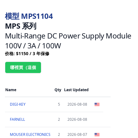
模型 MPS1104
MPS 系列
Multi-Range DC Power Supply Module
100V / 3A / 100W
价格: $1150 / 3 年保修
哪裡買（這個
Name
Qty
Last Updated
DIGI-KEY
5
2026-08-08
FARNELL
2
2026-08-08
MOUSER ELECTRONICS
2
2026-08-07