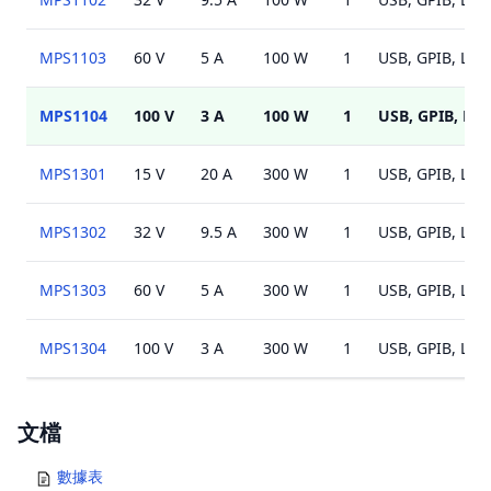
MPS1103
60 V
5 A
100 W
1
USB, GPIB, LAN
MPS1104
100 V
3 A
100 W
1
USB, GPIB, LA
MPS1301
15 V
20 A
300 W
1
USB, GPIB, LAN
MPS1302
32 V
9.5 A
300 W
1
USB, GPIB, LAN
MPS1303
60 V
5 A
300 W
1
USB, GPIB, LAN
MPS1304
100 V
3 A
300 W
1
USB, GPIB, LAN
Documents
文檔
數據表