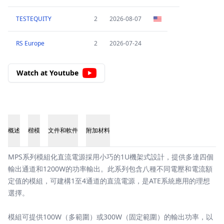
TESTEQUITY
2
2026-08-07
RS Europe
2
2026-07-24
Watch at Youtube
概述
楷模
文件和軟件
附加材料
概述
MPS系列模組化直流電源採用小巧的1U機架式設計，提供多達四個
輸出通道和1200W的功率輸出。此系列包含八種不同電壓和電流額
定值的模組，可建構1至4通道的直流電源，是ATE系統應用的理想
選擇。
模組可提供100W（多範圍）或300W（固定範圍）的輸出功率，以