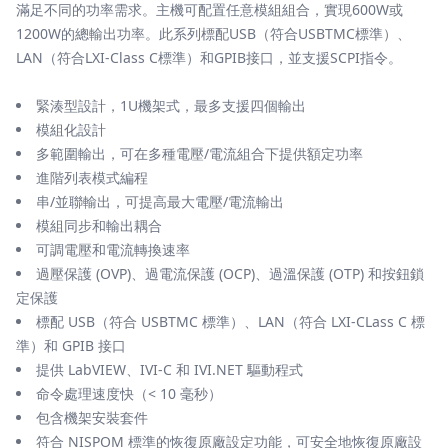
滿足不同的功率需求。主機可配置任意模組組合，實現600W或
1200W的總輸出功率。此系列標配USB（符合USBTMC標準）、
LAN（符合LXI-Class C標準）和GPIB接口，並支援SCPI指令。
緊湊型設計，1U機架式，最多支援四個輸出
模組化設計
多範圍輸出，可在多種電壓/電流組合下提供額定功率
進階列表模式編程
串/並聯輸出，可提高最大電壓/電流輸出
模組同步和輸出耦合
可調電壓和電流轉換速率
過壓保護 (OVP)、過電流保護 (OCP)、過溫保護 (OTP) 和按鈕鎖
定保護
標配 USB（符合 USBTMC 標準）、LAN（符合 LXI-CLass C 標
準）和 GPIB 接口
提供 LabVIEW、IVI-C 和 IVI.NET 驅動程式
命令處理速度快（< 10 毫秒）
包含機架安裝套件
符合 NISPOM 標準的恢復原廠設定功能，可安全地恢復原廠設