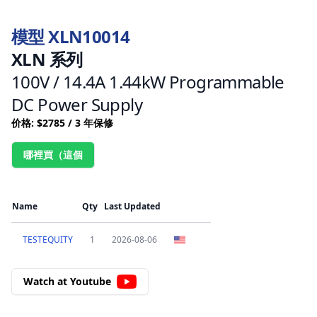
模型 XLN10014
XLN 系列
100V / 14.4A 1.44kW Programmable
DC Power Supply
价格: $2785 / 3 年保修
哪裡買（這個
Name
Qty
Last Updated
TESTEQUITY
1
2026-08-06
Watch at Youtube