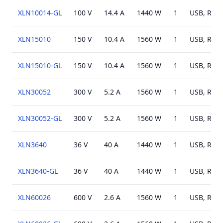
XLN10014-GL
100 V
14.4 A
1440 W
1
USB, RS48
XLN15010
150 V
10.4 A
1560 W
1
USB, RS48
XLN15010-GL
150 V
10.4 A
1560 W
1
USB, RS48
XLN30052
300 V
5.2 A
1560 W
1
USB, RS48
XLN30052-GL
300 V
5.2 A
1560 W
1
USB, RS48
XLN3640
36 V
40 A
1440 W
1
USB, RS48
XLN3640-GL
36 V
40 A
1440 W
1
USB, RS48
XLN60026
600 V
2.6 A
1560 W
1
USB, RS48