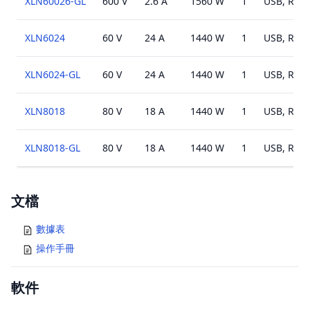
XLN60026-GL
600 V
2.6 A
1560 W
1
USB, RS48
XLN6024
60 V
24 A
1440 W
1
USB, RS48
XLN6024-GL
60 V
24 A
1440 W
1
USB, RS48
XLN8018
80 V
18 A
1440 W
1
USB, RS48
XLN8018-GL
80 V
18 A
1440 W
1
USB, RS48
Documents
文檔
數據表
操作手冊
軟件