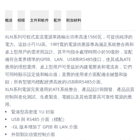
概述
楷模
文件和軟件
配件
附加材料
概述
XLN系列可程式直流電源單路輸出功率高達1560瓦，可提供純淨的
電力。這款小巧1U高、19吋寬的電源供應器專為滿足系統整合商和
桌上型用戶的需求而設計。其平均指令處理時間小於50毫秒，並配
備符合業界標準的GPIB、LAN、USB和RS485接口，使其成為ATE
應用的理想選擇。桌上型用戶可受益於內建電壓表和電流表，它們
可同時顯示設定值和輸出值；直覺的使用者介面配備全鍵盤和旋
鈕；所有型號均標配經濟高效的USB和RS485介面。
XLN系列電源完美適用於ATE系統整合、產品設計與開發、產品品質
控制與老化測試、生產製造、電鍍以及其他需要高可靠性電源的應
用。
緊湊型高密度 1U 封裝
USB 與 RS485 介面（標配）
-GL 版本增加了 GPIB 和 LAN 介面
外部類比信號控制介面