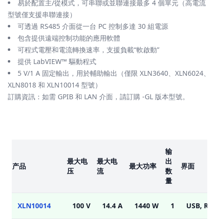
易於配置主/從模式，可串聯或並聯連接最多 4 個單元（高電流
型號僅支援串聯連接）
可透過 RS485 介面從一台 PC 控制多達 30 組電源
包含提供遠端控制功能的應用軟體
可程式電壓和電流轉換速率，支援負載“軟啟動”
提供 LabVIEW™ 驅動程式
5 V/1 A 固定輸出，用於輔助輸出（僅限 XLN3640、XLN6024、
XLN8018 和 XLN10014 型號）
訂購資訊：如需 GPIB 和 LAN 介面，請訂購 -GL 版本型號。
楷模
输
最大电
最大电
出
产品
最大功率
界面
压
流
数
量
XLN10014
100 V
14.4 A
1440 W
1
USB, RS48