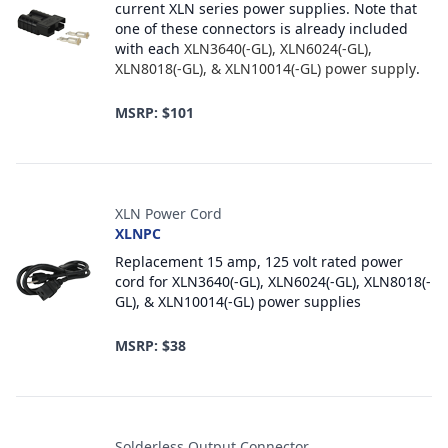
current XLN series power supplies. Note that
one of these connectors is already included
with each
XLN3640(-GL), XLN6024(-GL),
XLN8018(-GL), & XLN10014(-GL) power supply
.
MSRP: $101
XLN Power Cord
XLNPC
Replacement 15 amp, 125 volt rated power
cord for XLN3640(-GL), XLN6024(-GL), XLN8018(-
GL), & XLN10014(-GL) power supplies
MSRP: $38
Solderless Output Connector