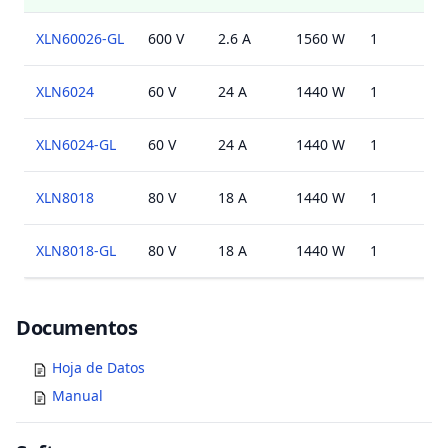
XLN60026-GL
600 V
2.6 A
1560 W
1
U
XLN6024
60 V
24 A
1440 W
1
U
XLN6024-GL
60 V
24 A
1440 W
1
U
XLN8018
80 V
18 A
1440 W
1
U
XLN8018-GL
80 V
18 A
1440 W
1
U
Documents
Documentos
Hoja de Datos
Manual