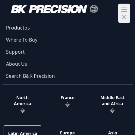
Ope
Productos
Where To Buy
Support
About Us
Search B&K Precision
North
France
Middle East
America
and Africa
Europe
Asia
Latin America