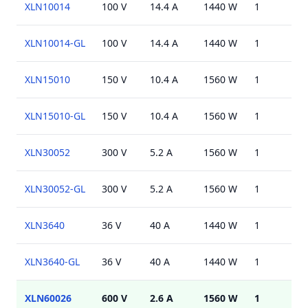
XLN10014
100 V
14.4 A
1440 W
1
U
XLN10014-GL
100 V
14.4 A
1440 W
1
U
XLN15010
150 V
10.4 A
1560 W
1
U
XLN15010-GL
150 V
10.4 A
1560 W
1
U
XLN30052
300 V
5.2 A
1560 W
1
U
XLN30052-GL
300 V
5.2 A
1560 W
1
U
XLN3640
36 V
40 A
1440 W
1
U
XLN3640-GL
36 V
40 A
1440 W
1
U
XLN60026
600 V
2.6 A
1560 W
1
U