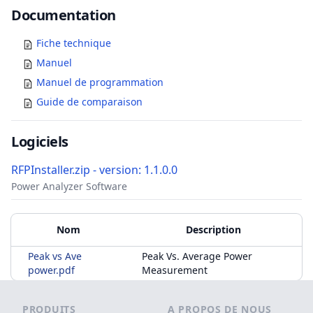
Documents
Documentation
Fiche technique
Manuel
Manuel de programmation
Guide de comparaison
Logiciels
RFPInstaller.zip - version: 1.1.0.0
Power Analyzer Software
Accessoires
Matériels supplémentaires
Nom
Description
Peak vs Ave
Peak Vs. Average Power
power.pdf
Measurement
Footer
PRODUITS
A PROPOS DE NOUS