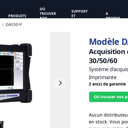
OÙ
SUPPORT
TROUVER
A
PRODUITS
ET
NOS
PROPOS
ASSISTANCE
PRODUITS
/
DAS50-P
Modèle D
Acquisition
30/50/60
Système d'acquisi
Imprimante
2 an(s) de garantie
Où trouver nos p
Aucun distributeu
en stock. Vous po