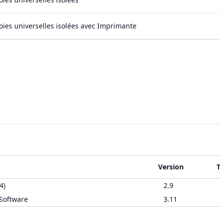
oies universelles isolées avec Imprimante
Version
4)
2.9
 Software
3.11