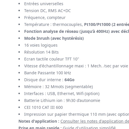
Entrées universelles
Tension DC, RMS AC+DC
Fréquence, compteur
Température : thermocouples,
Pt100/Pt1000 (2 entrée
Fonction analyse de réseau (jusqu’à 400Hz) avec déc
Mode Inrush (avec hystérésis)
16 voies logiques
Résolution 14 Bits
Ecran tactile couleur TFT 10"
Vitesse d'échantillonnage maxi : 1 Mech. /sec par voie
Bande Passante 100 kHz
Disque dur interne :
64Go
Mémoire : 32 Mmots (segmentable)
Interfaces : USB, Ethernet, Wifi (option)
Batterie Lithium ion : 9h30 d’autonomie
CEI 1010 CAT III 600
Impression sur papier thermique 110 mm (avec optio
Notes d'application :
Consulter les notes d'application 
Prise en main rapide :
Guide d'utilisation simplifié