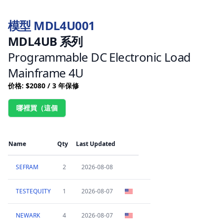
模型 MDL4U001
MDL4UB 系列
Programmable DC Electronic Load
Mainframe 4U
价格: $2080 / 3 年保修
哪裡買（這個
Name
Qty
Last Updated
SEFRAM
2
2026-08-08
TESTEQUITY
1
2026-08-07
NEWARK
4
2026-08-07