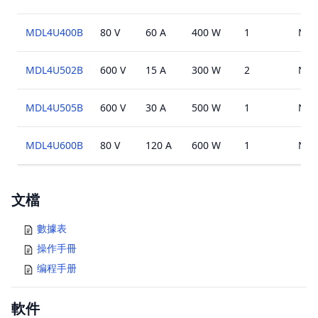
MDL4U400B
80 V
60 A
400 W
1
N/A
MDL4U502B
600 V
15 A
300 W
2
N/A
MDL4U505B
600 V
30 A
500 W
1
N/A
MDL4U600B
80 V
120 A
600 W
1
N/A
Documents
文檔
數據表
操作手冊
编程手册
軟件