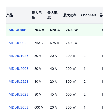
楷模
最大电
最大电
产品
最大功率
Channels
界面
压
流
MDL4U001
N/A V
N/A A
2400 W
USB
MDL4U002
N/A V
N/A A
2400 W
MDL4U102B
80 V
20 A
200 W
2
N/A
MDL4U200B
80 V
40 A
200 W
1
N/A
MDL4U252B
80 V
20 A
300 W
2
N/A
MDL4U302B
80 V
45 A
600 W
2
N/A
MDL4U305B
600 V
20 A
300 W
1
N/A