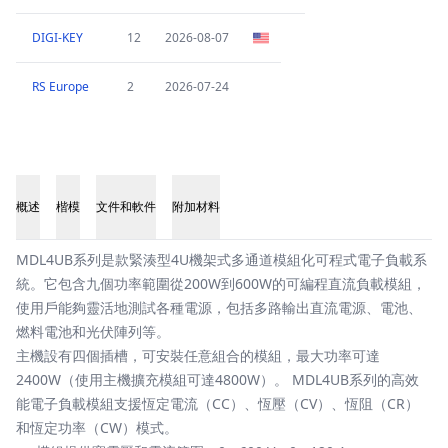
DIGI-KEY
12
2026-08-07
RS Europe
2
2026-07-24
概述
楷模
文件和軟件
附加材料
概述
MDL4UB系列是款緊湊型4U機架式多通道模組化可程式電子負載系
統。它包含九個功率範圍從200W到600W的可編程直流負載模組，
使用戶能夠靈活地測試各種電源，包括多路輸出直流電源、電池、
燃料電池和光伏陣列等。
主機設有四個插槽，可安裝任意組合的模組，最大功率可達
2400W（使用主機擴充模組可達4800W）。 MDL4UB系列的高效
能電子負載模組支援恆定電流（CC）、恆壓（CV）、恆阻（CR）
和恆定功率（CW）模式。