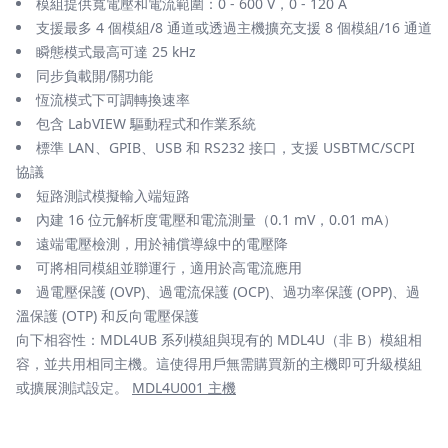
模組提供寬電壓和電流範圍：0 - 600 V，0 - 120 A
支援最多 4 個模組/8 通道或透過主機擴充支援 8 個模組/16 通道
瞬態模式最高可達 25 kHz
同步負載開/關功能
恆流模式下可調轉換速率
包含 LabVIEW 驅動程式和作業系統
標準 LAN、GPIB、USB 和 RS232 接口，支援 USBTMC/SCPI
協議
短路測試模擬輸入端短路
內建 16 位元解析度電壓和電流測量（0.1 mV，0.01 mA）
遠端電壓檢測，用於補償導線中的電壓降
可將相同模組並聯運行，適用於高電流應用
過電壓保護 (OVP)、過電流保護 (OCP)、過功率保護 (OPP)、過
溫保護 (OTP) 和反向電壓保護
向下相容性：MDL4UB 系列模組與現有的 MDL4U（非 B）模組相
容，並共用相同主機。這使得用戶無需購買新的主機即可升級模組
或擴展測試設定。
MDL4U001 主機