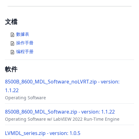
Documents
文檔
數據表
操作手冊
编程手册
軟件
8500B_8600_MDL_Software_noLVRT.zip - version:
1.1.22
Operating Software
8500B_8600_MDL_Software.zip - version: 1.1.22
Operating Software w/ LabVIEW 2022 Run-Time Engine
LVMDL_series.zip - version: 1.0.5