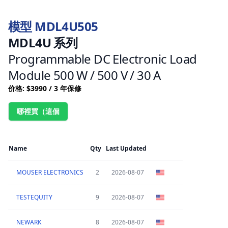
模型 MDL4U505
MDL4U 系列
Programmable DC Electronic Load
Module 500 W / 500 V / 30 A
价格: $3990 / 3 年保修
哪裡買（這個
Name
Qty
Last Updated
MOUSER ELECTRONICS
2
2026-08-07
TESTEQUITY
9
2026-08-07
NEWARK
8
2026-08-07