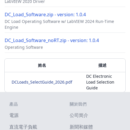
LabVIEW 2020 Driver
DC_Load_Software.zip - version: 1.0.4
DC Load Operating Software w/ LabVIEW 2024 Run-Time
Engine
DC_Load_Software_noRT.zip - version: 1.0.4
Operating Software
配件
附加材料
姓名
描述
DC Electronic
DCLoads_SelectGuide_2026.pdf
Load Selection
Guide
Footer
產品
關於我們
電源
公司简介
直流電子負載
新聞和媒體