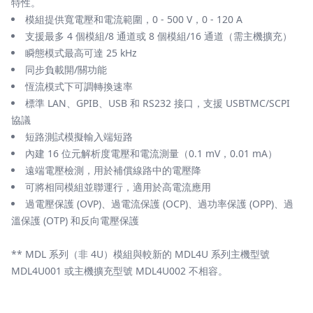
特性。
模組提供寬電壓和電流範圍，0 - 500 V，0 - 120 A
支援最多 4 個模組/8 通道或 8 個模組/16 通道（需主機擴充）
瞬態模式最高可達 25 kHz
同步負載開/關功能
恆流模式下可調轉換速率
標準 LAN、GPIB、USB 和 RS232 接口，支援 USBTMC/SCPI
協議
短路測試模擬輸入端短路
內建 16 位元解析度電壓和電流測量（0.1 mV，0.01 mA）
遠端電壓檢測，用於補償線路中的電壓降
可將相同模組並聯運行，適用於高電流應用
過電壓保護 (OVP)、過電流保護 (OCP)、過功率保護 (OPP)、過
溫保護 (OTP) 和反向電壓保護
** MDL 系列（非 4U）模組與較新的 MDL4U 系列主機型號
MDL4U001 或主機擴充型號 MDL4U002 不相容。