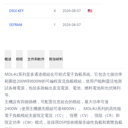
DIGI-KEY
4
2026-08-07
SEFRAM
1
2026-08-07
概述
楷模
文件和軟件
附加材料
概述
MDL4U系列是多通道模組化可程式電子負載系統。它包含七個功率
範圍從200W到600W的可編程直流負載模組，使用戶能夠靈活地測
試各種電源，包括多路輸出直流電源、電池、燃料電池和光伏陣列
等。
主機設有四個插槽，可配置任意組合的模組，最大功率可達
2400W（使用主機擴充模組可達4800W）。 MDL4U系列的高性能
電子負載模組支援恆定電流（CC）、恆壓（CV）、恆阻（CR）和
恆定功率（CW）模式，並採用DSP技術模擬非線性負載和實際負載