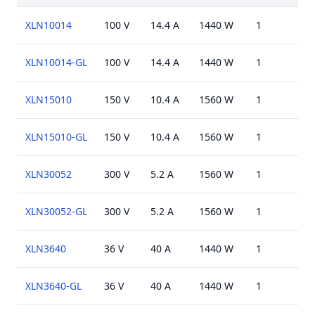
XLN10014
100 V
14.4 A
1440 W
1
U
XLN10014-GL
100 V
14.4 A
1440 W
1
U
XLN15010
150 V
10.4 A
1560 W
1
U
XLN15010-GL
150 V
10.4 A
1560 W
1
U
XLN30052
300 V
5.2 A
1560 W
1
U
XLN30052-GL
300 V
5.2 A
1560 W
1
U
XLN3640
36 V
40 A
1440 W
1
U
XLN3640-GL
36 V
40 A
1440 W
1
U