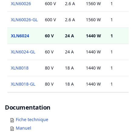
XLN60026
600 V
2.6 A
1560 W
1
U
XLN60026-GL
600 V
2.6 A
1560 W
1
U
XLN6024
60 V
24 A
1440 W
1
U
XLN6024-GL
60 V
24 A
1440 W
1
U
XLN8018
80 V
18 A
1440 W
1
U
XLN8018-GL
80 V
18 A
1440 W
1
U
Documents
Documentation
Fiche technique
Manuel