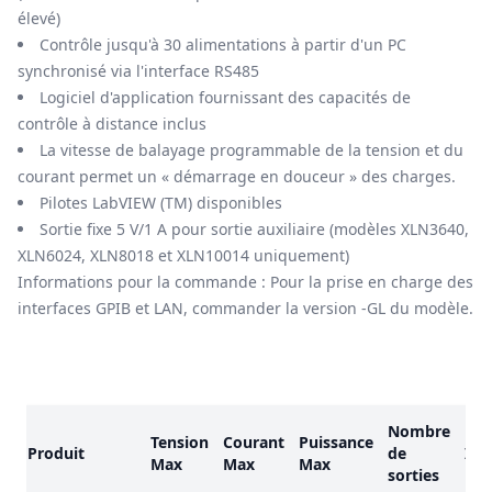
élevé)
Contrôle jusqu'à 30 alimentations à partir d'un PC
synchronisé via l'interface RS485
Logiciel d'application fournissant des capacités de
contrôle à distance inclus
La vitesse de balayage programmable de la tension et du
courant permet un « démarrage en douceur » des charges.
Pilotes LabVIEW (TM) disponibles
Sortie fixe 5 V/1 A pour sortie auxiliaire (modèles XLN3640,
XLN6024, XLN8018 et XLN10014 uniquement)
Informations pour la commande : Pour la prise en charge des
interfaces GPIB et LAN, commander la version -GL du modèle.
Modèles
Nombre
Tension
Courant
Puissance
Produit
de
Int
Max
Max
Max
sorties