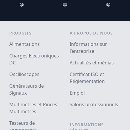
Footer
PRODUITS
A PROPOS DE NOUS
Alimentations
Informations sur
l’entreprise
Charges Electroniques
DC
Actualités et médias
Oscilloscopes
Certificat ISO et
Réglementation
Générateurs de
Signaux
Emploi
Multimètres et Pinces
Salons professionnels
Multimètres
Testeurs de
INFORMATIONS