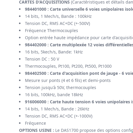
CARTES D'ACQUISITIONS
(Caractéristiques et détails dan
984401000 :
Carte universelle 6 voies unipolaires isol
14 bits, 1 Mech/s, Bande : 100kHz
Tension DC, RMS AC+DC (+-500V)
Fréquence Thermocouples
Option entrée haute impédance pour carte d'acquisiti
984402000 : Carte multiplexée 12 voies différentielle
16 bits, 5kech/s, Bande: 1kHz
Tension DC : 50 V
Thermocouples, Pt100, Pt200, Pt500, Pt1000
984402500 : Carte d'acquisition pont de jauge - 6 voi
Mesure sur ponts (4 et 6 fils) et demi-ponts
Tension jusqu'à 50V, thermocouples
16 bits, 100kHz, bande 18kHz
916006000 : Carte haute tension 6 voies unipolaires 
14 bits, 1 Mech/s, Bande : 26kHz
Tension DC, RMS AC+DC (+-1000V)
Fréquence
OPTIONS USINE :
Le DAS1700 propose des options configu