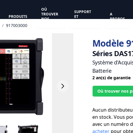
OÙ
SUPPORT
TROUVER
A
PRODUITS
ET
NOS
PROPOS
ASSISTANCE
PRODUITS
/
917003000
Modèle 9
Séries DAS1
Système d'Acqui
Batterie
2 an(s) de garantie
Où trouver nos p
Aucun distributeu
en stock. Vous po
avec un numéro de
acheter
pour obten