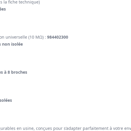
s la fiche technique)
ées
on universelle (10 MΩ) :
984402300
s non isolée
es à 8 broches
isolées
rables en usine, conçues pour s’adapter parfaitement à votre envi