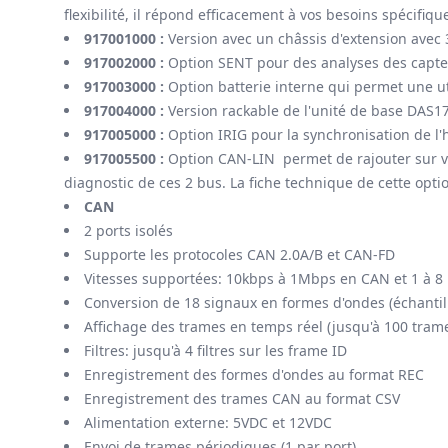
flexibilité, il répond efficacement à vos besoins spécifi
917001000 :
Version avec un châssis d'extension avec 
917002000 :
Option SENT pour des analyses des capt
917003000 :
Option batterie interne qui permet une ut
917004000 :
Version rackable de l'unité de base DAS1
917005000 :
Option IRIG pour la synchronisation de l'h
917005500 :
Option CAN-LIN permet de rajouter sur vo
diagnostic de ces 2 bus. La fiche technique de cette opt
CAN
2 ports isolés
Supporte les protocoles CAN 2.0A/B et CAN-FD
Vitesses supportées: 10kbps à 1Mbps en CAN et 1 à 
Conversion de 18 signaux en formes d'ondes (échanti
Affichage des trames en temps réel (jusqu'à 100 tram
Filtres: jusqu'à 4 filtres sur les frame ID
Enregistrement des formes d'ondes au format REC
Enregistrement des trames CAN au format CSV
Alimentation externe: 5VDC et 12VDC
Envoi de trames périodiques (1 par port)