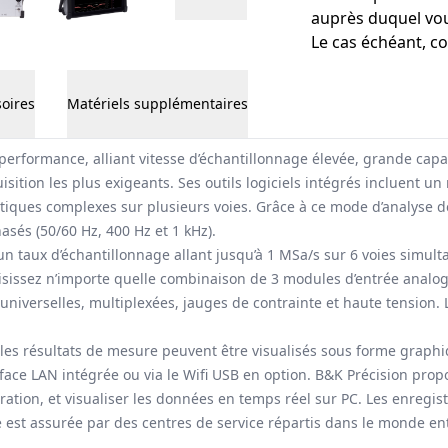
auprès duquel vou
Le cas échéant, c
oires
Matériels supplémentaires
rformance, alliant vitesse d’échantillonnage élevée, grande capaci
uisition les plus exigeants. Ses outils logiciels intégrés incluent 
tiques complexes sur plusieurs voies. Grâce à ce mode d’analyse de
sés (50/60 Hz, 400 Hz et 1 kHz).
un taux d’échantillonnage allant jusqu’à 1 MSa/s sur 6 voies simu
issez n’importe quelle combinaison de 3 modules d’entrée analogi
universelles, multiplexées, jauges de contrainte et haute tension. 
, et les résultats de mesure peuvent être visualisés sous forme grap
ace LAN intégrée ou via le Wifi USB en option. B&K Précision propose
uration, et visualiser les données en temps réel sur PC. Les enregi
e est assurée par des centres de service répartis dans le monde ent