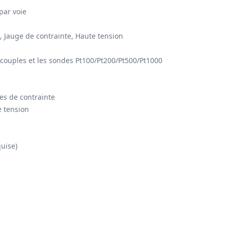
par voie
, Jauge de contrainte, Haute tension
ouples et les sondes Pt100/Pt200/Pt500/Pt1000
ges de contrainte
e tension
quise)