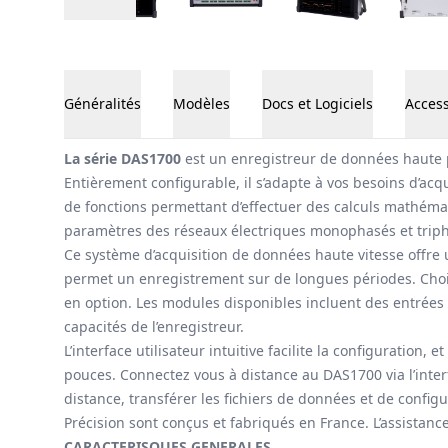
Généralités
Modèles
Docs et Logiciels
Access
Généralités
La série DAS1700
est un enregistreur de données haute pe
Entièrement configurable, il s’adapte à vos besoins d’acq
de fonctions permettant d’effectuer des calculs mathéma
paramètres des réseaux électriques monophasés et tripha
Ce système d’acquisition de données haute vitesse offre 
permet un enregistrement sur de longues périodes. Chois
en option. Les modules disponibles incluent des entrées 
capacités de l’enregistreur.
L’interface utilisateur intuitive facilite la configuration
pouces. Connectez vous à distance au DAS1700 via l’interf
distance, transférer les fichiers de données et de config
Précision sont conçus et fabriqués en France. L’assistanc
CARACTERISQUES GENERALES